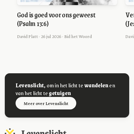
God is goed voor ons geweest
Ver
(Psalm 13:6)
(Je
David Platt · 26 jul 2026 · Bid het Woord
Davi
Levenslicht,
om in het licht te
wandelen
en
van het licht te
getuigen
Meer over Levenslicht