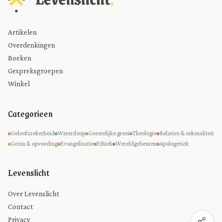
Artikelen
Overdenkingen
Boeken
Gespreksgroepen
Winkel
Categorieen
Geloofszekerheid
Waterdoop
Geestelijke groei
Theologie
Relaties & seksualiteit
Gezin & opvoeding
Evangelisatie
Ethiek
Wereldgebeuren
Apologetiek
Levenslicht
Over Levenslicht
Contact
Privacy