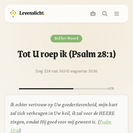
Bid het Woord
Tot U roep ik (Psalm 28:1)
Dag 224 van 365
·
11 augustus 2026
61%
Ik echter vertrouw op Uw goedertierenheid, mijn hart
zal zich verheugen in Uw heil, ik zal voor de HEERE
zingen, omdat Hij goed voor mij geweest is.
(
Psalm
13:6
)