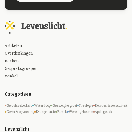
Artikelen
Overdenkingen
Boeken
Gespreksgroepen
Winkel
Categorieen
Geloofszekerheid
Waterdoop
Geestelijke groei
Theologie
Relaties & seksualiteit
Gezin & opvoeding
Evangelisatie
Ethiek
Wereldgebeuren
Apologetiek
Levenslicht