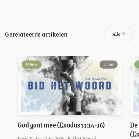
Gerelateerde artikelen
Alle
Ethiek
2 min
God gaat mee (Exodus 33:14-16)
De 
(Ex
David Platt · 22 jun 2026 · Bid het Woord