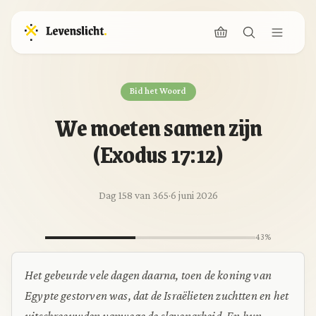
Bid het Woord
We moeten samen zijn
(Exodus 17:12)
Dag 158 van 365
·
6 juni 2026
43%
Het gebeurde vele dagen daarna, toen de koning van
Egypte gestorven was, dat de Israëlieten zuchtten en het
uitschreeuwden vanwege de slavenarbeid. En hun