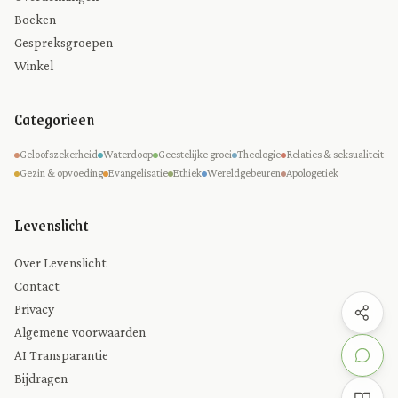
Boeken
Gespreksgroepen
Winkel
Categorieen
Geloofszekerheid
Waterdoop
Geestelijke groei
Theologie
Relaties & seksualiteit
Gezin & opvoeding
Evangelisatie
Ethiek
Wereldgebeuren
Apologetiek
Levenslicht
Over Levenslicht
Contact
Privacy
Algemene voorwaarden
AI Transparantie
Bijdragen