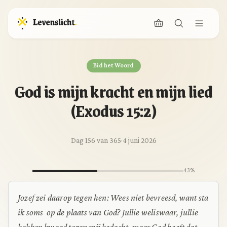
Bid het Woord
God is mijn kracht en mijn lied
(Exodus 15:2)
Dag 156 van 365
·
4 juni 2026
43%
Jozef zei daarop tegen hen: Wees niet bevreesd, want sta
ik soms op de plaats van God? Jullie weliswaar, jullie
hebben kwaad tegen mij bedacht, maar God heeft dat