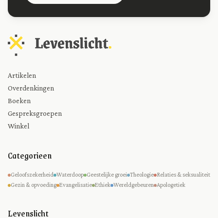
Artikelen
Overdenkingen
Boeken
Gespreksgroepen
Winkel
Categorieen
Geloofszekerheid
Waterdoop
Geestelijke groei
Theologie
Relaties & seksualiteit
Gezin & opvoeding
Evangelisatie
Ethiek
Wereldgebeuren
Apologetiek
Levenslicht