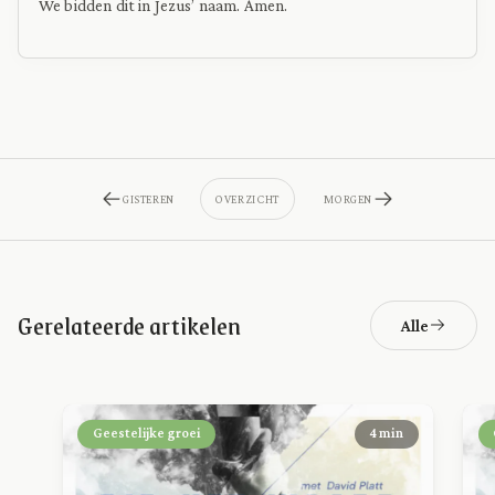
We bidden dit in Jezus’ naam. Amen.
GISTEREN
OVERZICHT
MORGEN
Gerelateerde artikelen
Alle
Geestelijke groei
4 min