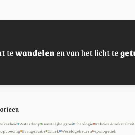
ht te
wandelen
en van het licht te
get
orieen
zekerheid
Waterdoop
Geestelijke groei
Theologie
Relaties & seksualiteit
 opvoeding
Evangelisatie
Ethiek
Wereldgebeuren
Apologetiek