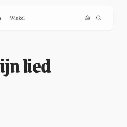
n
Winkel
jn lied