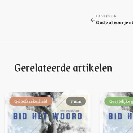
GISTEREN
Gerelateerde artikelen
Geloofszekerheid
3 min
Geestelijke 