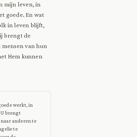
n mijn leven, in
et goede. En wat
lk in leven blijft,
ij brengt de
dt mensen van hun
 met Hem kunnen
oede werkt, in
 U brengt
 naar anderen te
gelie te
voor de