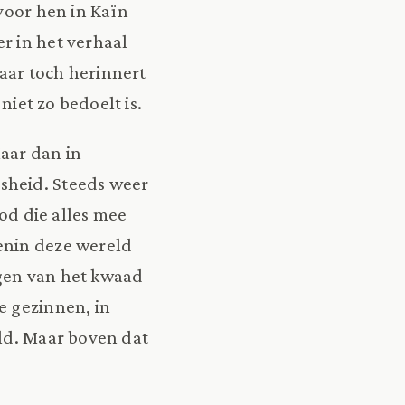
voor hen in Kaïn
r in het verhaal
aar toch herinnert
niet zo bedoelt is.
aar dan in
sheid. Steeds weer
God die alles mee
enin deze wereld
lgen van het kwaad
e gezinnen, in
eld. Maar boven dat