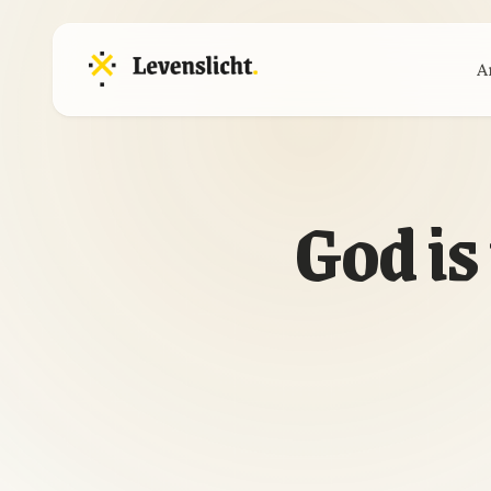
A
God is