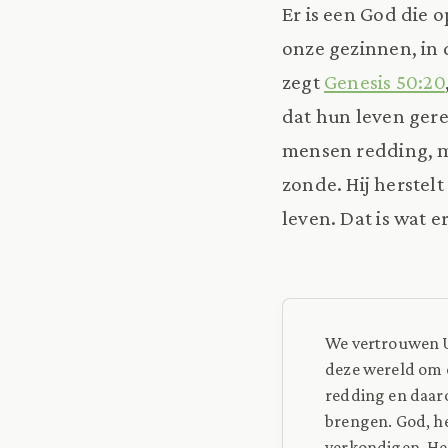
Er is een God die 
onze gezinnen, in 
zegt
Genesis 50:20
dat hun leven gere
mensen redding, m
zonde. Hij herste
leven. Dat is wat e
We vertrouwen U
deze wereld om o
redding en daar
brengen. God, he
verkondigen. Hel