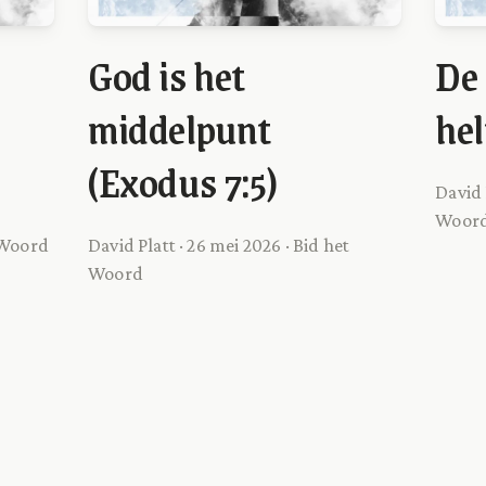
God is het
De 
middelpunt
hel
(Exodus 7:5)
David 
Woor
t Woord
David Platt · 26 mei 2026 · Bid het
Woord