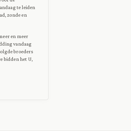
andaag te leiden
aad, zonde en
r meer en meer
edding vandaag
volgde broeders
e bidden het U,