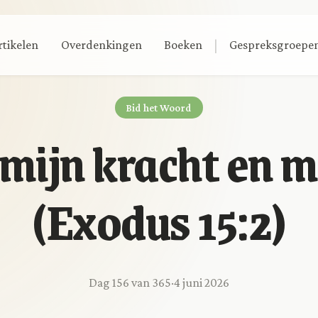
|
rtikelen
Overdenkingen
Boeken
Gespreksgroepe
Bid het Woord
 mijn kracht en mi
(Exodus 15:2)
Dag 156 van 365
·
4 juni 2026