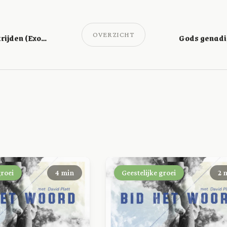
OVERZICHT
God zal voor je strijden (Exodus 14:14)
groei
4 min
Geestelijke groei
2 