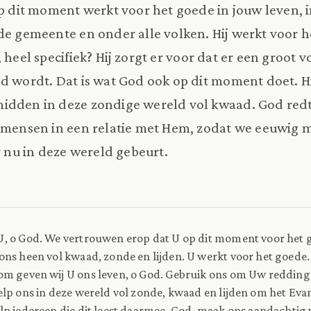
op dit moment werkt voor het goede in jouw leven, i
de gemeente en onder alle volken. Hij werkt voor h
, heel specifiek? Hij zorgt er voor dat er een groot vo
d wordt. Dat is wat God ook op dit moment doet. H
idden in deze zondige wereld vol kwaad. God re
lt mensen in een relatie met Hem, zodat we eeuwig
r nu in deze wereld gebeurt.
, o God. We vertrouwen erop dat U op dit moment voor het g
ns heen vol kwaad, zonde en lijden. U werkt voor het goede.
om geven wij U ons leven, o God. Gebruik ons om Uw redding
lp ons in deze wereld vol zonde, kwaad en lijden om het Evan
p iedereen die dit leest daarmee. God, maak ons aandachtig 