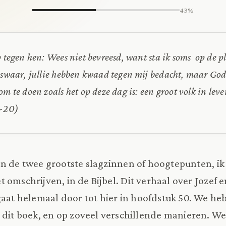
43%
p tegen hen: Wees niet bevreesd, want sta ik soms op de p
iswaar, jullie hebben kwaad tegen mij bedacht, maar God 
om te doen zoals het op deze dag is: een groot volk in lev
9-20)
jn de twee grootste slagzinnen of hoogtepunten, ik 
t omschrijven, in de Bijbel. Dit verhaal over Jozef 
aat helemaal door tot hier in hoofdstuk 50. We h
 dit boek, en op zoveel verschillende manieren. We