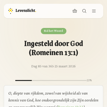
Bid het Woord
Ingesteld door God
(Romeinen 13:1)
Dag 85 van 365
·
25 maart 2026
23%
O, diepte van rijkdom, zowel van wijsheid als van
kennis van God, hoe ondoorgrondelijk zijn Zijn oordelen
en onnaspeurlijk Zijn wegen!
(
Romeinen 11:33
)