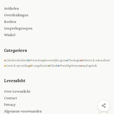
Artikelen
Overdenkingen
Boeken
Gespreksgroepen
Winkel
Categorieen
Geloofszekerheid
Waterdoop
Geestelijke groei
Theologie
Relaties & seksualiteit
Gezin & opvoeding
Evangelisatie
Ethiek
Wereldgebeuren
Apologetiek
Levenslicht
Over Levenslicht
Contact
Privacy
Algemene voorwaarden