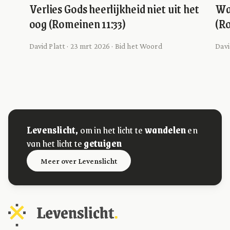
Verlies Gods heerlijkheid niet uit het
Waa
oog (Romeinen 11:33)
(R
David Platt · 23 mrt 2026 · Bid het Woord
Davi
Levenslicht,
om in het licht te
wandelen
en
van het licht te
getuigen
Meer over Levenslicht