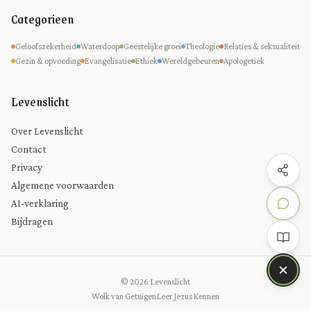
Categorieen
Geloofszekerheid
Waterdoop
Geestelijke groei
Theologie
Relaties & seksualiteit
Gezin & opvoeding
Evangelisatie
Ethiek
Wereldgebeuren
Apologetiek
Levenslicht
Over Levenslicht
Contact
Privacy
Algemene voorwaarden
AI-verklaring
Bijdragen
© 2026 Levenslicht
Wolk van Getuigen
Leer Jezus Kennen