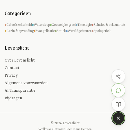
Categorieen
Geloofszekerheid
Waterdoop
Geestelijke groei
Theologie
Relaties & seksualiteit
Gezin & opvoeding
Evangelisatie
Ethiek
Wereldgebeuren
Apologetiek
Levenslicht
Over Levenslicht
Contact
Privacy
Algemene voorwaarden
AI Transparantie
Bijdragen
© 2026 Levenslicht
Wolk van Getuigen
Leer Jezus Kennen