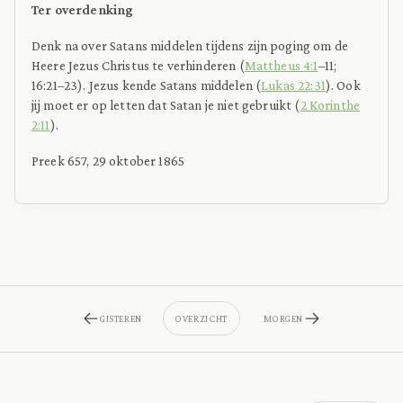
Ter overdenking
Denk na over Satans middelen tijdens zijn poging om de
Heere Jezus Christus te verhinderen (
Mattheus 4:1
–11;
16:21–23). Jezus kende Satans middelen (
Lukas 22:31
). Ook
jij moet er op letten dat Satan je niet gebruikt (
2 Korinthe
2:11
).
Preek 657, 29 oktober 1865
GISTEREN
OVERZICHT
MORGEN