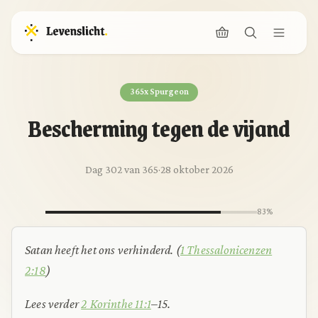
365x Spurgeon
Bescherming tegen de vijand
Dag 302 van 365
·
28 oktober 2026
83%
Satan heeft het ons verhinderd.
(
1 Thessalonicenzen
2:18
)
Lees verder
2 Korinthe 11:1
–15.