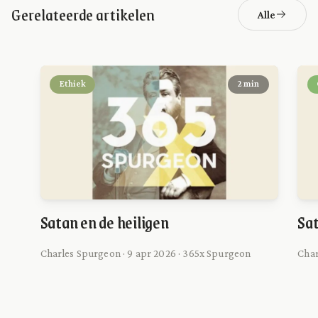
Gerelateerde artikelen
Alle
Ethiek
2 min
Satan en de heiligen
Sat
Charles Spurgeon · 9 apr 2026 · 365x Spurgeon
Char