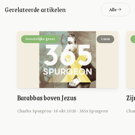
Gerelateerde artikelen
Alle
Geestelijke groei
2 min
Barabbas boven Jezus
Zij
Charles Spurgeon · 16 okt 2026 · 365x Spurgeon
Char