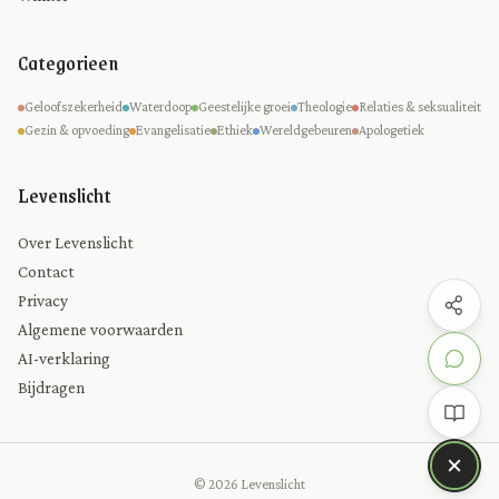
Categorieen
Geloofszekerheid
Waterdoop
Geestelijke groei
Theologie
Relaties & seksualiteit
Gezin & opvoeding
Evangelisatie
Ethiek
Wereldgebeuren
Apologetiek
Levenslicht
Over Levenslicht
Contact
Privacy
Algemene voorwaarden
AI-verklaring
Bijdragen
© 2026 Levenslicht