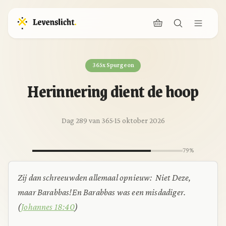
365x Spurgeon
Herinnering dient de hoop
Dag 289 van 365
·
15 oktober 2026
79%
Zij dan schreeuwden allemaal opnieuw:
Niet Deze,
maar Barabbas!
En Barabbas was een misdadiger.
(
Johannes 18:40
)