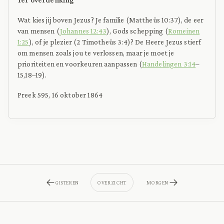
Wat kies jij boven Jezus? Je familie (Mattheüs 10:37), de eer
van mensen (
Johannes 12:43
), Gods schepping (
Romeinen
1:25
), of je plezier (2 Timotheüs 3:4)? De Heere Jezus stierf
om mensen zoals jou te verlossen, maar je moet je
prioriteiten en voorkeuren aanpassen (
Handelingen 3:14
–
15,18–19).
Preek 595, 16 oktober 1864
GISTEREN
OVERZICHT
MORGEN