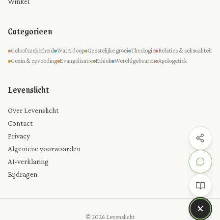
Winkel
Categorieen
Geloofszekerheid
Waterdoop
Geestelijke groei
Theologie
Relaties & seksualiteit
Gezin & opvoeding
Evangelisatie
Ethiek
Wereldgebeuren
Apologetiek
Levenslicht
Over Levenslicht
Contact
Privacy
Algemene voorwaarden
AI-verklaring
Bijdragen
© 2026 Levenslicht