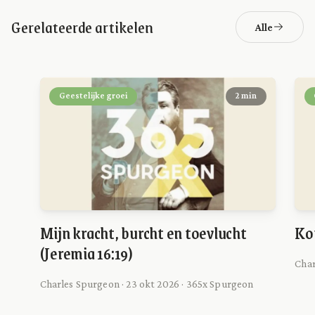
Gerelateerde artikelen
Alle
Geestelijke groei
2 min
Mijn kracht, burcht en toevlucht
Ko
(Jeremia 16:19)
Char
Charles Spurgeon · 23 okt 2026 · 365x Spurgeon