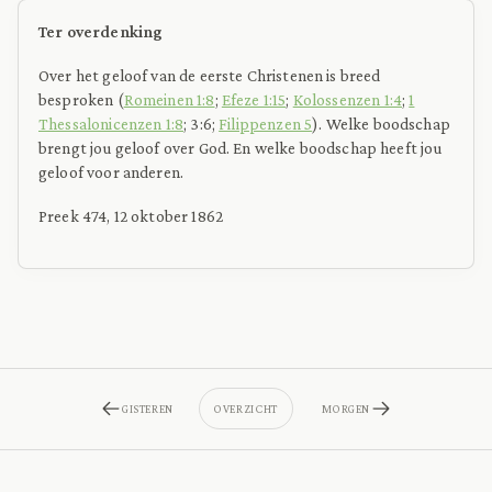
Ter overdenking
Over het geloof van de eerste Christenen is breed
besproken (
Romeinen 1:8
;
Efeze 1:15
;
Kolossenzen 1:4
;
1
Thessalonicenzen 1:8
; 3:6;
Filippenzen 5
). Welke boodschap
brengt jou geloof over God. En welke boodschap heeft jou
geloof voor anderen.
Preek 474, 12 oktober 1862
GISTEREN
OVERZICHT
MORGEN