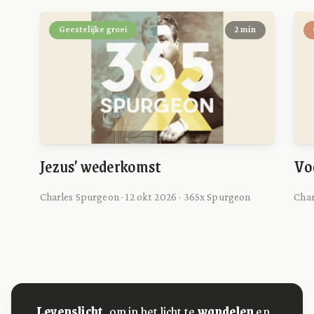
Geestelijke groei
2 min
Jezus’ wederkomst
Vo
Charles Spurgeon · 12 okt 2026 · 365x Spurgeon
Char
Levenslicht,
om in het licht te
wandelen
en