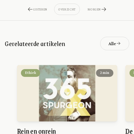
GISTEREN
OVERZICHT
MORGEN
Gerelateerde artikelen
Alle
Ethiek
2 min
Rein en onrein
De