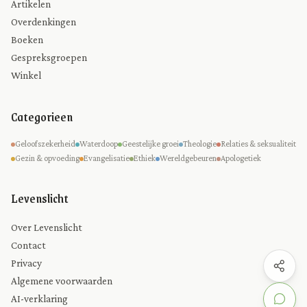
Artikelen
Overdenkingen
Boeken
Gespreksgroepen
Winkel
Categorieen
Geloofszekerheid
Waterdoop
Geestelijke groei
Theologie
Relaties & seksualiteit
Gezin & opvoeding
Evangelisatie
Ethiek
Wereldgebeuren
Apologetiek
Levenslicht
Over Levenslicht
Contact
Privacy
Algemene voorwaarden
AI-verklaring