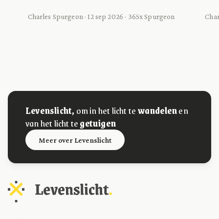
Charles Spurgeon · 12 sep 2026 · 365x Spurgeon
Char
Levenslicht,
om in het licht te
wandelen
en
van het licht te
getuigen
Meer over Levenslicht