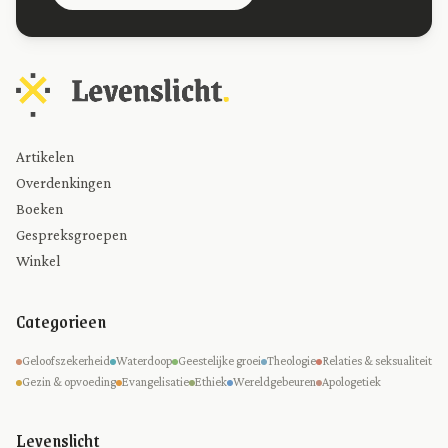
Artikelen
Overdenkingen
Boeken
Gespreksgroepen
Winkel
Categorieen
Geloofszekerheid
Waterdoop
Geestelijke groei
Theologie
Relaties & seksualiteit
Gezin & opvoeding
Evangelisatie
Ethiek
Wereldgebeuren
Apologetiek
Levenslicht