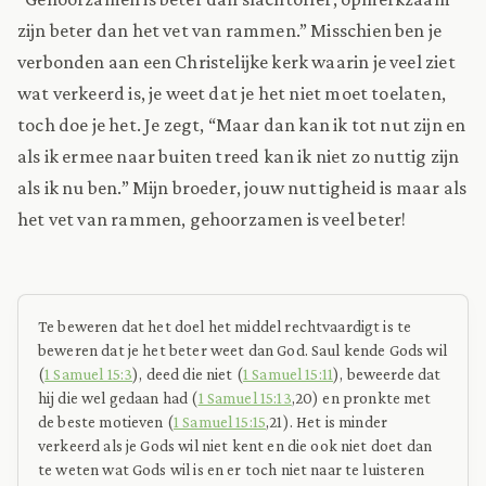
zijn beter dan het vet van rammen.” Misschien ben je
verbonden aan een Christelijke kerk waarin je veel ziet
wat verkeerd is, je weet dat je het niet moet toelaten,
toch doe je het. Je zegt, “Maar dan kan ik tot nut zijn en
als ik ermee naar buiten treed kan ik niet zo nuttig zijn
als ik nu ben.” Mijn broeder, jouw nuttigheid is maar als
het vet van rammen, gehoorzamen is veel beter!
Te beweren dat het doel het middel rechtvaardigt is te
beweren dat je het beter weet dan God. Saul kende Gods wil
(
1 Samuel 15:3
), deed die niet (
1 Samuel 15:11
), beweerde dat
hij die wel gedaan had (
1 Samuel 15:13
,20) en pronkte met
de beste motieven (
1 Samuel 15:15
,21). Het is minder
verkeerd als je Gods wil niet kent en die ook niet doet dan
te weten wat Gods wil is en er toch niet naar te luisteren