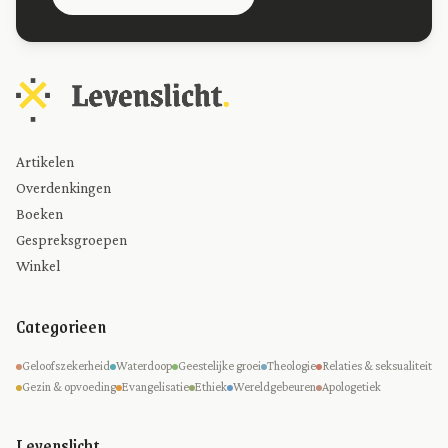
Artikelen
Overdenkingen
Boeken
Gespreksgroepen
Winkel
Categorieen
Geloofszekerheid
Waterdoop
Geestelijke groei
Theologie
Relaties & seksualiteit
Gezin & opvoeding
Evangelisatie
Ethiek
Wereldgebeuren
Apologetiek
Levenslicht