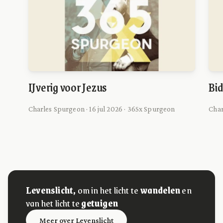
IJverig voor Jezus
Bid
Charles Spurgeon · 16 jul 2026 · 365x Spurgeon
Char
Levenslicht,
om in het licht te
wandelen
en
van het licht te
getuigen
Meer over Levenslicht