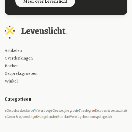
Meer over Levenslicht
Artikelen
Overdenkingen
Boeken
Gespreksgroepen
Winkel
Categorieen
Geloofszekerheid
Waterdoop
Geestelijke groei
Theologie
Relaties & seksualiteit
Gezin & opvoeding
Evangelisatie
Ethiek
Wereldgebeuren
Apologetiek