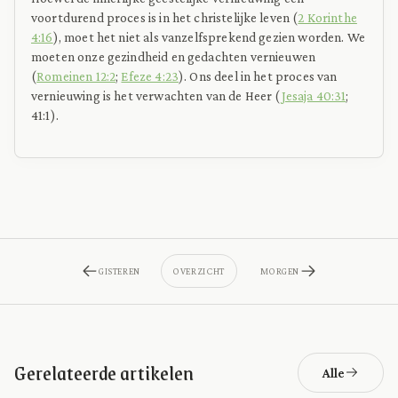
voortdurend proces is in het christelijke leven (
2 Korinthe
4:16
), moet het niet als vanzelfsprekend gezien worden. We
moeten onze gezindheid en gedachten vernieuwen
(
Romeinen 12:2
;
Efeze 4:23
). Ons deel in het proces van
vernieuwing is het verwachten van de Heer (
Jesaja 40:31
;
41:1).
GISTEREN
OVERZICHT
MORGEN
Gerelateerde artikelen
Alle