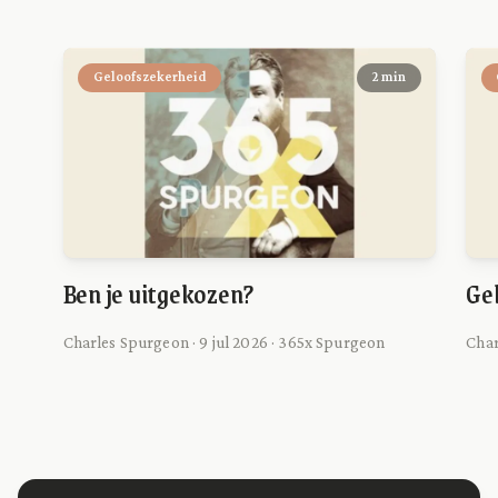
Geloofszekerheid
2 min
Ben je uitgekozen?
Ge
Charles Spurgeon · 9 jul 2026 · 365x Spurgeon
Char