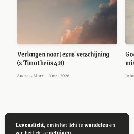
Verlangen naar Jezus' verschijning
God
(2 Timotheüs 4:8)
mi
Andreas Murre · 8 mrt 2026
John
Levenslicht,
om in het licht te
wandelen
en
van het licht te
getuigen