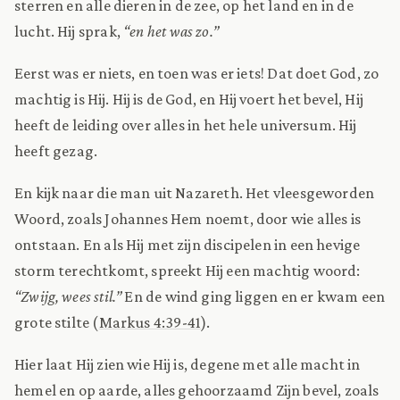
sterren en alle dieren in de zee, op het land en in de
lucht. Hij sprak,
“en het was zo.”
Eerst was er niets, en toen was er iets! Dat doet God, zo
machtig is Hij. Hij is de God, en Hij voert het bevel, Hij
heeft de leiding over alles in het hele universum. Hij
heeft gezag.
En kijk naar die man uit Nazareth. Het vleesgeworden
Woord, zoals Johannes Hem noemt, door wie alles is
ontstaan. En als Hij met zijn discipelen in een hevige
storm terechtkomt, spreekt Hij een machtig woord:
“Zwijg, wees stil.”
En de wind ging liggen en er kwam een
grote stilte (
Markus 4:39-41
).
Hier laat Hij zien wie Hij is, degene met alle macht in
hemel en op aarde, alles gehoorzaamd Zijn bevel, zoals