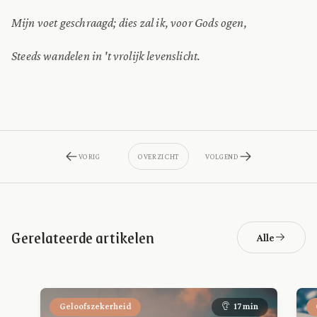
Mijn voet geschraagd; dies zal ik, voor Gods ogen,
Steeds wandelen in 't vrolijk levenslicht.
VORIG
OVERZICHT
VOLGEND
Gerelateerde artikelen
Alle
Geloofszekerheid
17 min