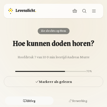
Zie slechts op Hem
Hoe kunnen doden horen?
Hoofdstuk 7 van 10
·
9 min leestijd
·
Andreas Murre
70%
Markeer als gelezen
Uitleg
Verwerking