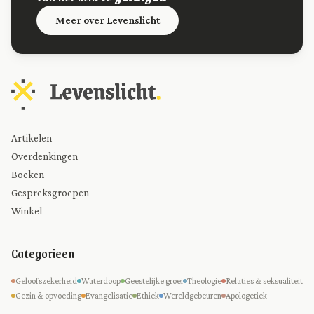
Meer over Levenslicht
Artikelen
Overdenkingen
Boeken
Gespreksgroepen
Winkel
Categorieen
Geloofszekerheid
Waterdoop
Geestelijke groei
Theologie
Relaties & seksualiteit
Gezin & opvoeding
Evangelisatie
Ethiek
Wereldgebeuren
Apologetiek