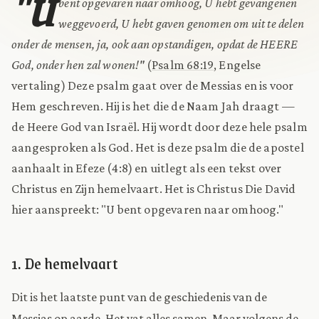
"U
bent opgevaren naar omhoog, U hebt gevangenen
weggevoerd, U hebt gaven genomen om uit te delen
onder de mensen, ja, ook aan opstandigen, opdat de HEERE
God, onder hen zal wonen!"
(
Psalm 68:19
, Engelse
vertaling) Deze psalm gaat over de Messias en is voor
Hem geschreven. Hij is het die de Naam Jah draagt —
de Heere God van Israël. Hij wordt door deze hele psalm
aangesproken als God. Het is deze psalm die de apostel
aanhaalt in Efeze (4:8) en uitlegt als een tekst over
Christus en Zijn hemelvaart. Het is Christus Die David
hier aanspreekt: "U bent opgevaren naar omhoog."
1. De hemelvaart
Dit is het laatste punt van de geschiedenis van de
Messias op aarde. Het vat alles samen. Maar volgens de