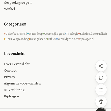
Gespreksgroepen
Winkel
Categorieen
Geloofszekerheid
Waterdoop
Geestelijke groei
Theologie
Relaties & seksualiteit
Gezin & opvoeding
Evangelisatie
Ethiek
Wereldgebeuren
Apologetiek
Levenslicht
Over Levenslicht
Contact
Privacy
Algemene voorwaarden
AI-verklaring
Bijdragen