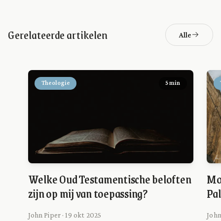
Gerelateerde artikelen
Alle
Theologie
5 min
Welke Oud Testamentische beloften
Moe
zijn op mij van toepassing?
Pal
John Piper · 19 okt 2025
John