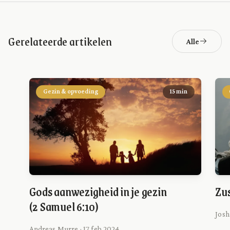
Gerelateerde artikelen
Alle
Gezin & opvoeding
15 min
Gods aanwezigheid in je gezin
Zus
(2 Samuel 6:10)
Josh
Andreas Murre · 17 feb 2024