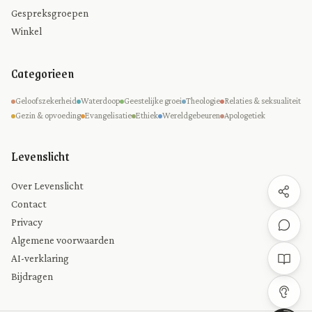
Gespreksgroepen
Winkel
Categorieen
Geloofszekerheid
Waterdoop
Geestelijke groei
Theologie
Relaties & seksualiteit
Gezin & opvoeding
Evangelisatie
Ethiek
Wereldgebeuren
Apologetiek
Levenslicht
Over Levenslicht
Contact
Privacy
Algemene voorwaarden
AI-verklaring
Bijdragen