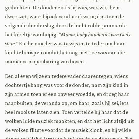
gedachten. De donder zoals hij was, was wat hem
dwarszat, waar hij ook vandaan kwam; dus toen de
volgende donderslag door de lucht rolde, jammerde
het kereltje wanhopig:
"Mama, baby houdt niet van Gods
stem."
En die moeder was te wijs en te teder om haar
kind te berispen omdat het nog niet toe was aan die
manier van openbaring van boven.
Een al even wijze en tedere vader daarentegen, wiens
dochtertje bang was voor de donder, nam zijn kind in
zijn armen toen er een onweer woedde, en droeg haar
naar buiten, de veranda op, om haar, zoals hij zei, iets
heel moois te laten zien. Toen vertelde hij haar dat de
wolken luide muziek maakten, en dat het licht altijd uit
de wolken flitste voordat de muziek klonk, en hij wilde
dat ze op allebei lette: op het licht én op de muziek. Zijn