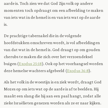
aarde is. Toch zien we dat God Zijn volk op andere
momenten toch opdraagt om een afbeelding te maken
van iets wat in de hemel is en van iets wat op de aarde
is.
De prachtige tabernakel die in de volgende
hoofdstukken omschreven wordt, is vol afbeeldingen
van dat wat in de hemel is. God draagt op om gouden
cherubs te maken die zich over het verzoendeksel
buigen (
Exodus 25:18
). Ook op het voorhangsel worden
deze hemelse wachters afgebeeld (
Exodus 36:8
).
Als het volk in de woestijn is en ziek wordt, draagt God
Mozes op om iets wat op de aarde is af te beelden. Hij
maakt een slang die hij aan een paal hangt, zodat alle
zieke Israëlieten genezen worden als ze er naar kijken.