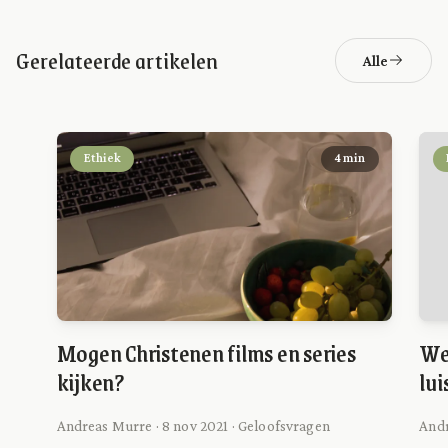
Gerelateerde artikelen
Alle
Ethiek
4 min
Mogen Christenen films en series
Wel
kijken?
lui
Andreas Murre · 8 nov 2021 · Geloofsvragen
Andr