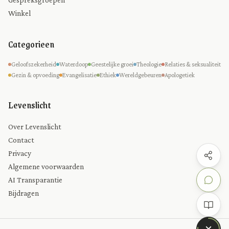
Winkel
Categorieen
Geloofszekerheid
Waterdoop
Geestelijke groei
Theologie
Relaties & seksualiteit
Gezin & opvoeding
Evangelisatie
Ethiek
Wereldgebeuren
Apologetiek
Levenslicht
Over Levenslicht
Contact
Privacy
Algemene voorwaarden
AI Transparantie
Bijdragen