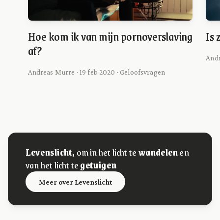
Hoe kom ik van mijn pornoverslaving
Is
af?
Andr
Andreas Murre · 19 feb 2020 · Geloofsvragen
Levenslicht,
om in het licht te
wandelen
en
van het licht te
getuigen
Meer over Levenslicht