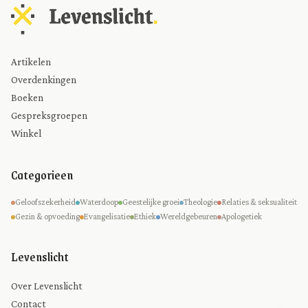
Artikelen
Overdenkingen
Boeken
Gespreksgroepen
Winkel
Categorieen
Geloofszekerheid
Waterdoop
Geestelijke groei
Theologie
Relaties & seksualiteit
Gezin & opvoeding
Evangelisatie
Ethiek
Wereldgebeuren
Apologetiek
Levenslicht
Over Levenslicht
Contact