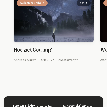
Geloofszekerheid
4 min
Hoe ziet God mij?
Was
Andreas Murre · 5 feb 2022 · Geloofsvragen
Andr
Levenslicht,
om in het licht te
wandelen
en