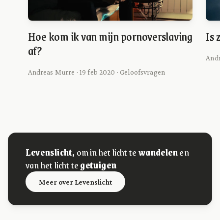
Hoe kom ik van mijn pornoverslaving
Is
af?
Andr
Andreas Murre · 19 feb 2020 · Geloofsvragen
Levenslicht,
om in het licht te
wandelen
en
van het licht te
getuigen
Meer over Levenslicht