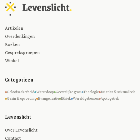
Artikelen
Overdenkingen
Boeken
Gespreksgroepen
Winkel
Categorieen
Geloofszekerheid
Waterdoop
Geestelijke groei
Theologie
Relaties & seksualiteit
Gezin & opvoeding
Evangelisatie
Ethiek
Wereldgebeuren
Apologetiek
Levenslicht
Over Levenslicht
Contact