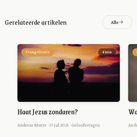
Gerelateerde artikelen
Alle
Evangelisatie
4 min
Haat Jezus zondaren?
Wa
Andreas Murre · 17 jul 2021 · Geloofsvragen
Andr