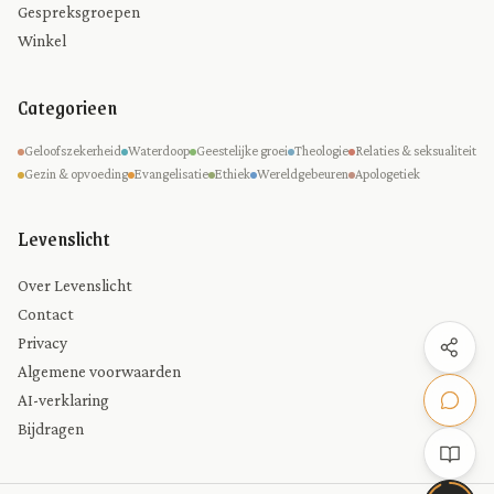
Gespreksgroepen
Winkel
Categorieen
Geloofszekerheid
Waterdoop
Geestelijke groei
Theologie
Relaties & seksualiteit
Gezin & opvoeding
Evangelisatie
Ethiek
Wereldgebeuren
Apologetiek
Levenslicht
Over Levenslicht
Contact
Privacy
Algemene voorwaarden
AI-verklaring
Bijdragen