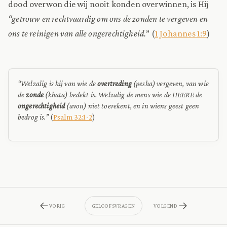
dood overwon die wij nooit konden overwinnen, is Hij
“getrouw en rechtvaardig om ons de zonden te vergeven en
ons te reinigen van alle ongerechtigheid.
” (
1 Johannes 1:9
)
“Welzalig is hij van wie de
overtreding
(pesha) vergeven, van wie
de
zonde
(khata) bedekt is. Welzalig de mens wie de HEERE de
ongerechtigheid
(avon) niet toerekent, en in wiens geest geen
bedrog is.”
(
Psalm 32:1-2
)
VORIG
GELOOFSVRAGEN
VOLGEND