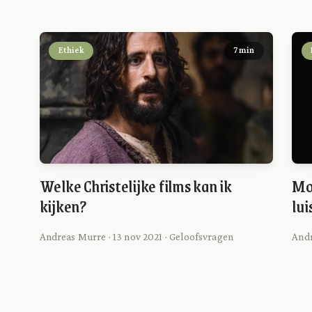
Ethiek
7 min
Welke Christelijke films kan ik
Mo
kijken?
lui
Andreas Murre · 13 nov 2021 · Geloofsvragen
Andr