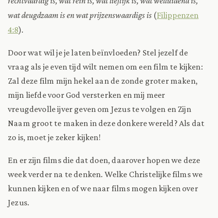
rechtvaardig is, wat rein is, wat lieflijk is, wat welluidend is,
wat deugdzaam is en wat prijzenswaardigs is
(
Filippenzen
4:8
).
Door wat wil je je laten beïnvloeden? Stel jezelf de
vraag als je even tijd wilt nemen om een film te kijken:
Zal deze film mijn hekel aan de zonde groter maken,
mijn liefde voor God versterken en mij meer
vreugdevolle ijver geven om Jezus te volgen en Zijn
Naam groot te maken in deze donkere wereld? Als dat
zo is, moet je zeker kijken!
En er zijn films die dat doen, daarover hopen we deze
week verder na te denken. Welke Christelijke films we
kunnen kijken en of we naar films mogen kijken over
Jezus.