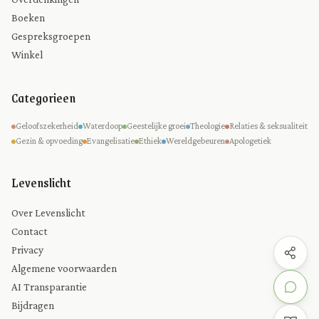
Boeken
Gespreksgroepen
Winkel
Categorieen
Geloofszekerheid
Waterdoop
Geestelijke groei
Theologie
Relaties & seksualiteit
Gezin & opvoeding
Evangelisatie
Ethiek
Wereldgebeuren
Apologetiek
Levenslicht
Over Levenslicht
Contact
Privacy
Algemene voorwaarden
AI Transparantie
Bijdragen