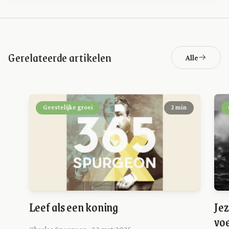
Gerelateerde artikelen
Alle
Geestelijke groei
2 min
Leef als een koning
Jez
vo