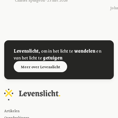
Charles Spurgeon · 23 mrt 2026
John
Levenslicht,
om in het licht te
wandelen
en
van het licht te
getuigen
Meer over Levenslicht
Artikelen
Overdenkingen