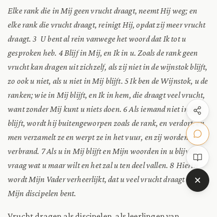
Elke rank die in Mij geen vrucht draagt, neemt Hij weg; en
elke rank die vrucht draagt, reinigt Hij, opdat zij meer vrucht
draagt. 3 U bent al rein vanwege het woord dat Ik tot u
gesproken heb. 4 Blijf in Mij, en Ik in u. Zoals de rank geen
vrucht kan dragen uit zichzelf, als zij niet in de wijnstok blijft,
zo ook u niet, als u niet in Mij blijft. 5 Ik ben de Wijnstok, u de
ranken; wie in Mij blijft, en Ik in hem, die draagt veel vrucht,
want zonder Mij kunt u niets doen. 6 Als iemand niet in Mij
blijft, wordt hij buitengeworpen zoals de rank, en verdort, en
men verzamelt ze en werpt ze in het vuur, en zij worden
verbrand. 7 Als u in Mij blijft en Mijn woorden in u blijven,
vraag wat u maar wilt en het zal u ten deel vallen. 8 Hierin
wordt Mijn Vader verheerlijkt, dat u veel vrucht draagt en
Mijn discipelen bent.
Vrucht dragen als discipelen, als leerlingen van