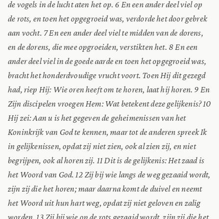
de vogels in de lucht aten het op. 6 En een ander deel viel op
de rots, en toen het opgegroeid was, verdorde het door gebrek
aan vocht. 7 En een ander deel viel te midden van de dorens,
en de dorens, die mee opgroeiden, verstikten het. 8 En een
ander deel viel in de goede aarde en toen het opgegroeid was,
bracht het honderdvoudige vrucht voort. Toen Hij dit gezegd
had, riep Hij: Wie oren heeft om te horen, laat hij horen. 9 En
Zijn discipelen vroegen Hem: Wat betekent deze gelijkenis? 10
Hij zei: Aan u is het gegeven de geheimenissen van het
Koninkrijk van God te kennen, maar tot de anderen spreek Ik
in gelijkenissen, opdat zij niet zien, ook al zien zij, en niet
begrijpen, ook al horen zij. 11 Dit is de gelijkenis: Het zaad is
het Woord van God. 12 Zij bij wie langs de weg gezaaid wordt,
zijn zij die het horen; maar daarna komt de duivel en neemt
het Woord uit hun hart weg, opdat zij niet geloven en zalig
worden. 13 Zij bij wie op de rots gezaaid wordt, zijn zij die het