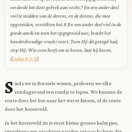
verdorde het door gebrek aan vocht.
7 En een ander deel
viel te midden van de dorens, en de dorens, die mee
opgroeiden, verstikten het.
8 En een ander deel viel in de
goede aarde en toen het opgegroeid was, bracht het
honderdvoudige vrucht voort. Toen Hij dit gezegd had,
riep Hij: Wie oren heeft om te horen, laat hij horen.
(
Lukas 8:5-8
)
S
inds we in Borssele wonen, proberen we elke
zondagavond een rondje te lopen. We kunnen de
route door het bos naar het water kiezen, of de route
door het korenveld.
In het korenveld zie je eerst kleine groene halmpjes,
vervolgens een prachtige gouden zee van halmen die