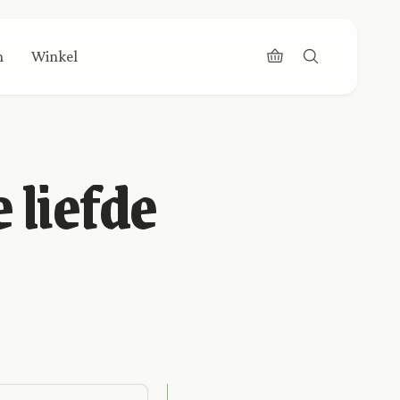
n
Winkel
 liefde