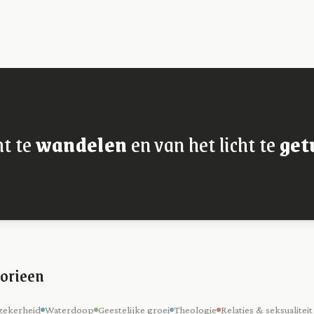
ht te
wandelen
en van het licht te
get
orieen
zekerheid
Waterdoop
Geestelijke groei
Theologie
Relaties & seksualiteit