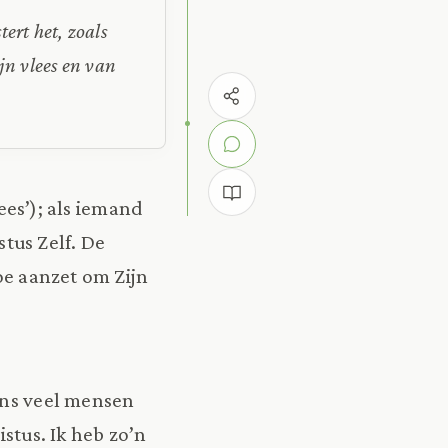
ert het, zoals
jn vlees en van
ees’); als iemand
stus Zelf. De
oe aanzet om Zijn
gens veel mensen
istus. Ik heb zo’n