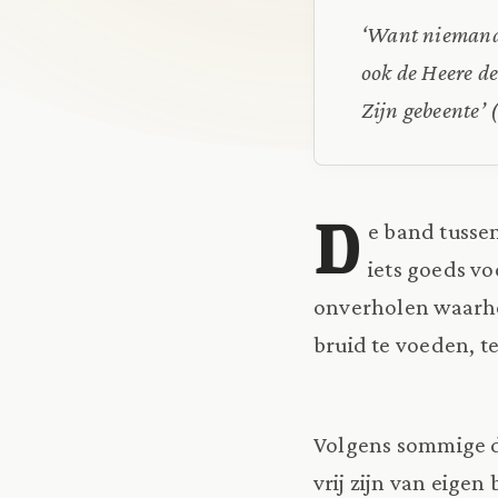
‘Want niemand h
ook de Heere de
Zijn gebeente’ 
D
e band tussen
iets goeds vo
onverholen waarhei
bruid te voeden, te
Volgens sommige de
vrij zijn van eigen