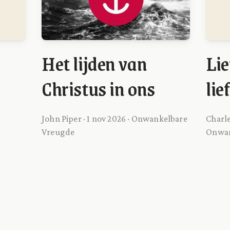
Het lijden van
Lie
Christus in ons
li
John Piper · 1 nov 2026 · Onwankelbare
Charle
Vreugde
Onwan