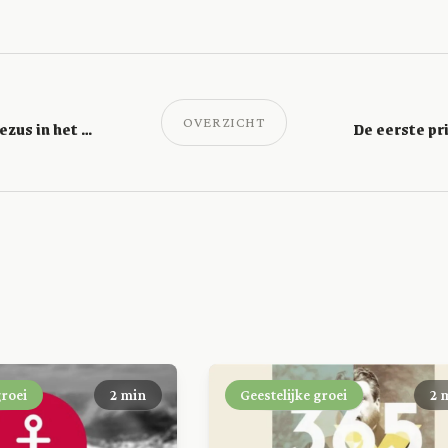
OVERZICHT
De vreugde van Jezus in het huwelijk
groei
2 min
Geestelijke groei
2 