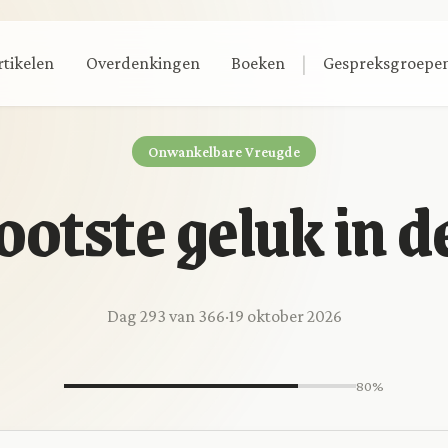
|
rtikelen
Overdenkingen
Boeken
Gespreksgroepe
Onwankelbare Vreugde
ootste geluk in de
Dag 293 van 366
·
19 oktober 2026
80%