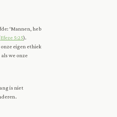
efde: ‘Mannen, heb
(
Efeze 5:25
).
e onze eigen ethiek
e als we onze
ang is niet
anderen.