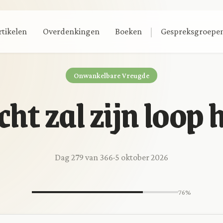
|
rtikelen
Overdenkingen
Boeken
Gespreksgroepe
Onwankelbare Vreugde
cht zal zijn loop
Dag 279 van 366
·
5 oktober 2026
76%