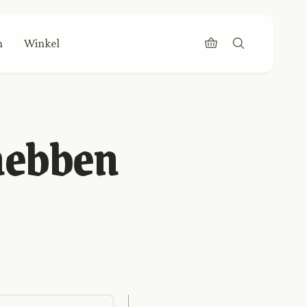
n
Winkel
 hebben