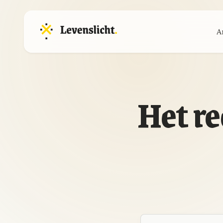
A
Het re