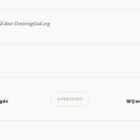
ld door DesiringGod.org
OVERZICHT
ugde
Wij w