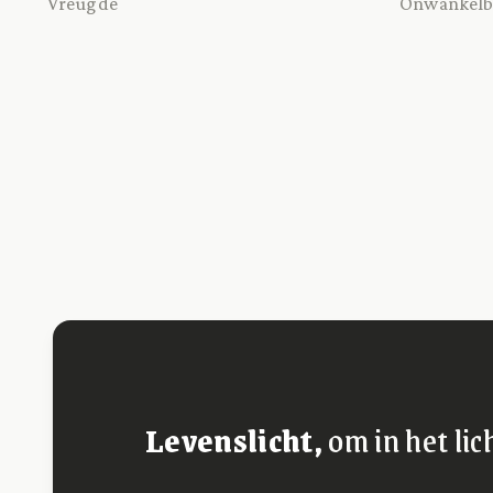
Vreugde
Onwankelb
Levenslicht,
om in het lic