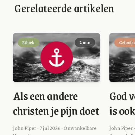
Gerelateerde artikelen
Ethiek
2 min
Geloofs
Als een andere
God v
christen je pijn doet
is oo
John Piper · 7 jul 2026 · Onwankelbare
John Piper ·