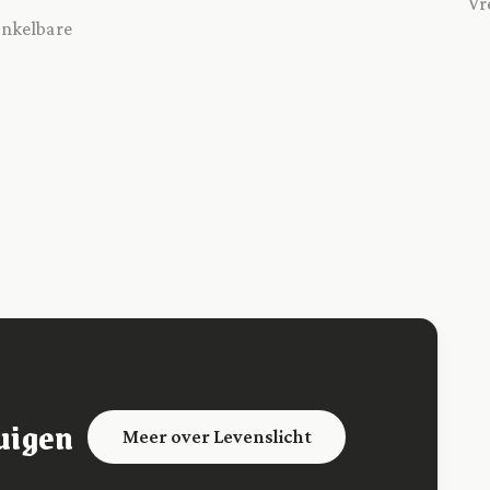
Vr
wankelbare
uigen
Meer over Levenslicht