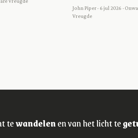
are Vreugde
John Piper · 6 jul 2026 · On
Vreugde
ht te
wandelen
en van het licht te
get