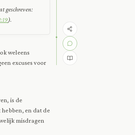
at geschreven:
:19
).
 ook weleens
geen excuses voor
en, is de
t hebben, en dat de
uwelijk misdragen