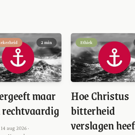
zekerheid
2 min
Ethiek
ergeeft maar
Hoe Christus
k rechtvaardig
bitterheid
verslagen heef
 14 aug 2026 ·