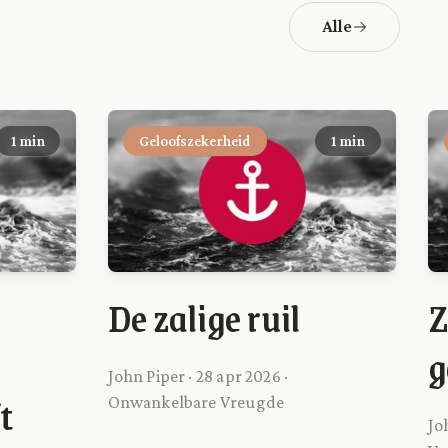
Alle
1 min
Geloofszekerheid
1 min
De zalige ruil
Z
g
John Piper · 28 apr 2026 ·
t
Onwankelbare Vreugde
Jo