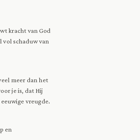
uwt kracht van God
al vol schaduw van
 veel meer dan het
r je is, dat Hij
de eeuwige vreugde.
op en