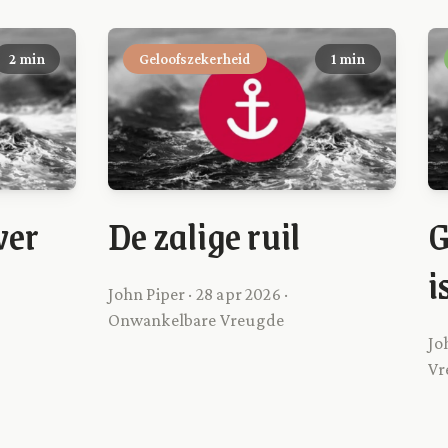
2 min
Geloofszekerheid
1 min
ver
De zalige ruil
G
i
John Piper · 28 apr 2026 ·
Onwankelbare Vreugde
Jo
Vr