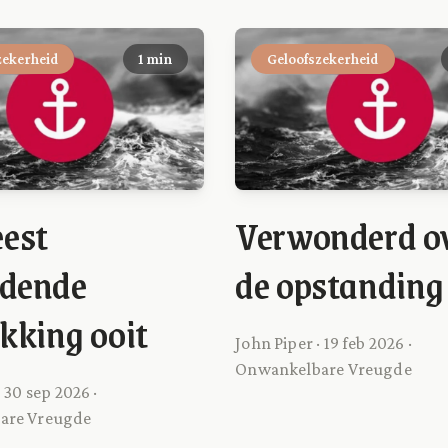
zekerheid
1 min
Geloofszekerheid
est
Verwonderd o
jdende
de opstanding
kking ooit
John Piper · 19 feb 2026 ·
Onwankelbare Vreugde
 30 sep 2026 ·
are Vreugde