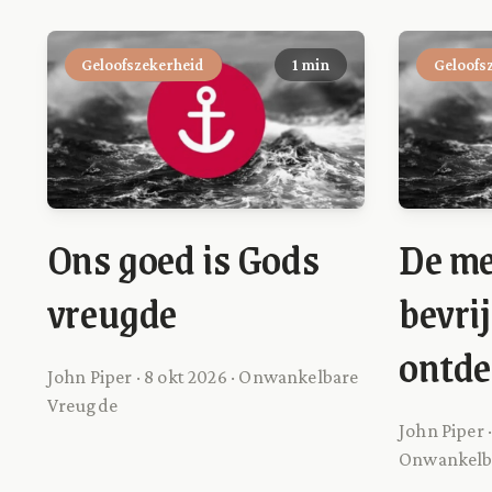
Geloofszekerheid
1 min
Geloofs
Ons goed is Gods
De me
vreugde
bevri
ontde
John Piper · 8 okt 2026 · Onwankelbare
Vreugde
John Piper ·
Onwankelb