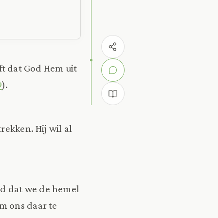
ft dat God Hem uit
9
).
rekken. Hij wil al
eld dat we de hemel
om ons daar te