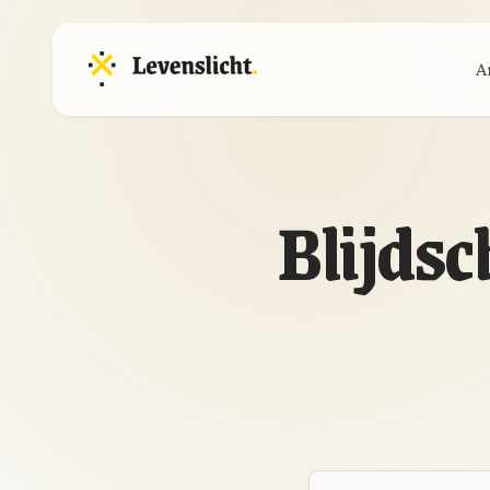
A
Blijdsc