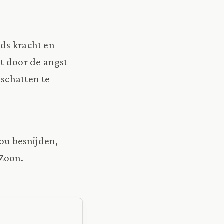
ods kracht en
et door de angst
 schatten te
zou besnijden,
 Zoon.