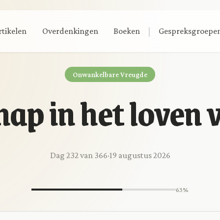
|
rtikelen
Overdenkingen
Boeken
Gespreksgroepe
Onwankelbare Vreugde
hap in het loven
Dag 232 van 366
·
19 augustus 2026
63%