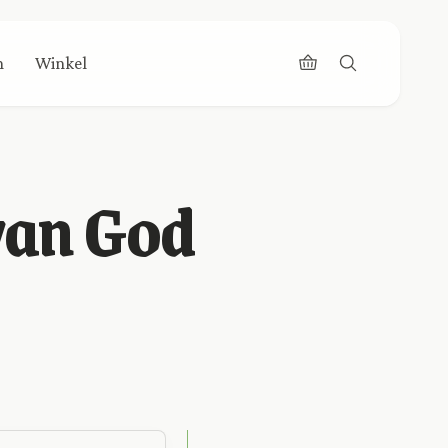
n
Winkel
 van God