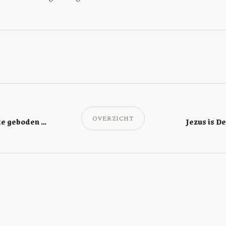
OVERZICHT
Hoop om moeilijke geboden te gehoorzamen
Jezus is D