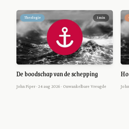
Theologie
1 min
De boodschap van de schepping
Ho
John Piper · 24 aug 2026 · Onwankelbare Vreugde
John