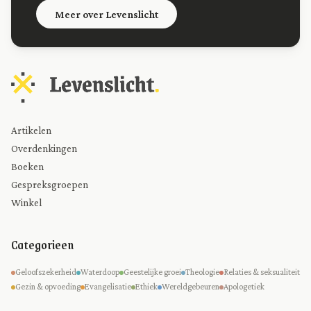
Meer over Levenslicht
Artikelen
Overdenkingen
Boeken
Gespreksgroepen
Winkel
Categorieen
Geloofszekerheid
Waterdoop
Geestelijke groei
Theologie
Relaties & seksualiteit
Gezin & opvoeding
Evangelisatie
Ethiek
Wereldgebeuren
Apologetiek