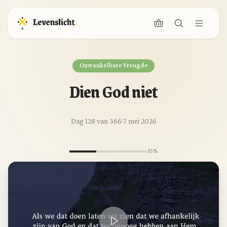
Onwankelbare Vreugde
Dien God niet
Dag 128 van 366
·
7 mei 2026
35%