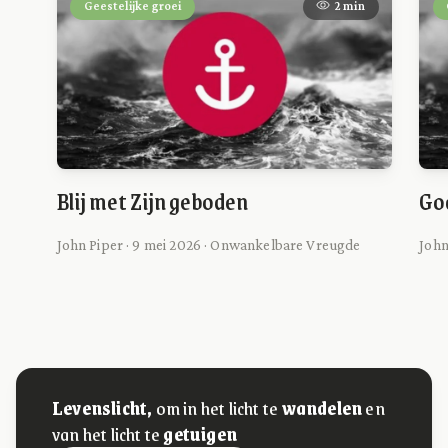
Geestelijke groei
2 min
Blij met Zijn geboden
Go
John Piper · 9 mei 2026 · Onwankelbare Vreugde
John
Levenslicht,
om in het licht te
wandelen
en
van het licht te
getuigen