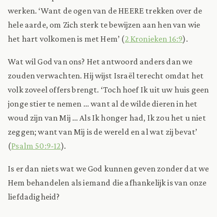
werken. ‘Want de ogen van de HEERE trekken over de
hele aarde, om Zich sterk te bewijzen aan hen van wie
het hart volkomen is met Hem’ (
2 Kronieken 16:9
).
Wat wil God van ons? Het antwoord anders dan we
zouden verwachten. Hij wijst Israël terecht omdat het
volk zoveel offers brengt. ‘Toch hoef Ik uit uw huis geen
jonge stier te nemen … want al de wilde dieren in het
woud zijn van Mij … Als Ik honger had, Ik zou het u niet
zeggen; want van Mij is de wereld en al wat zij bevat’
(
Psalm 50:9-12
).
Is er dan niets wat we God kunnen geven zonder dat we
Hem behandelen als iemand die afhankelijk is van onze
liefdadigheid?