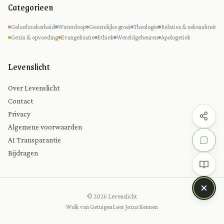
Categorieen
Geloofszekerheid
Waterdoop
Geestelijke groei
Theologie
Relaties & seksualiteit
Gezin & opvoeding
Evangelisatie
Ethiek
Wereldgebeuren
Apologetiek
Levenslicht
Over Levenslicht
Contact
Privacy
Algemene voorwaarden
AI Transparantie
Bijdragen
© 2026 Levenslicht
Wolk van Getuigen
Leer Jezus Kennen