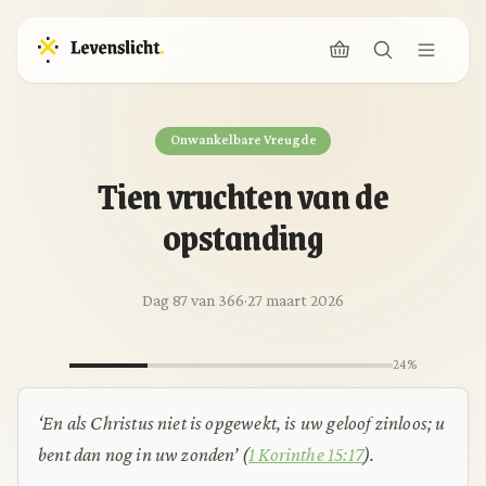
Onwankelbare Vreugde
Tien vruchten van de
opstanding
Dag 87 van 366
·
27 maart 2026
24%
‘En als Christus niet is opgewekt, is uw geloof zinloos; u
bent dan nog in uw zonden’ (
1 Korinthe 15:17
).