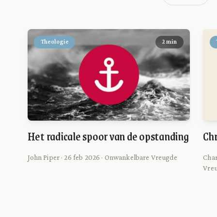
Theologie
2 min
Het radicale spoor van de opstanding
Chr
John Piper · 26 feb 2026 · Onwankelbare Vreugde
Char
Vre