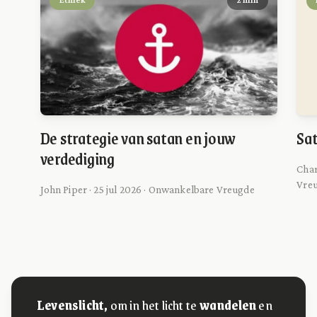
Ethiek
2 min
De strategie van satan en jouw
Sat
verdediging
Char
Vre
John Piper · 25 jul 2026 · Onwankelbare Vreugde
Levenslicht,
om in het licht te
wandelen
en