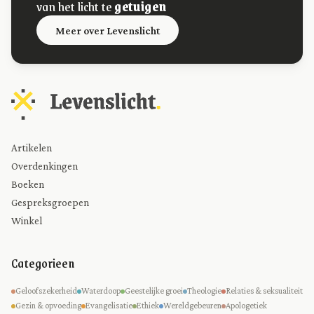
van het licht te
getuigen
Meer over Levenslicht
Artikelen
Overdenkingen
Boeken
Gespreksgroepen
Winkel
Categorieen
Geloofszekerheid
Waterdoop
Geestelijke groei
Theologie
Relaties & seksualiteit
Gezin & opvoeding
Evangelisatie
Ethiek
Wereldgebeuren
Apologetiek