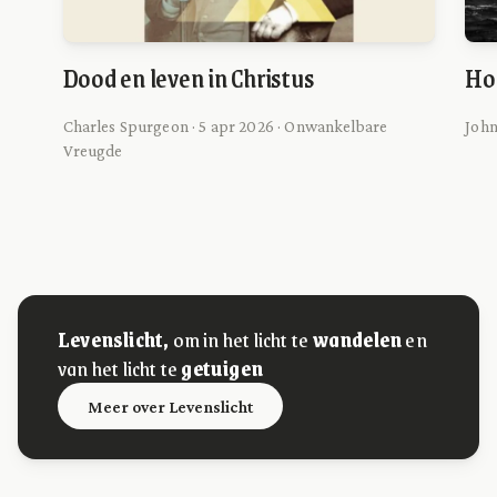
Dood en leven in Christus
Ho
Charles Spurgeon · 5 apr 2026 · Onwankelbare
John
Vreugde
Levenslicht,
om in het licht te
wandelen
en
van het licht te
getuigen
Meer over Levenslicht