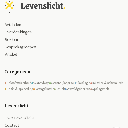
Artikelen
Overdenkingen
Boeken
Gespreksgroepen
Winkel
Categorieen
Geloofszekerheid
Waterdoop
Geestelijke groei
Theologie
Relaties & seksualiteit
Gezin & opvoeding
Evangelisatie
Ethiek
Wereldgebeuren
Apologetiek
Levenslicht
Over Levenslicht
Contact