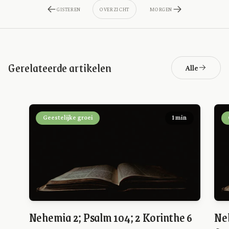
GISTEREN
OVERZICHT
MORGEN
Gerelateerde artikelen
Alle
Geestelijke groei
1 min
Nehemia 2; Psalm 104; 2 Korinthe 6
Ne