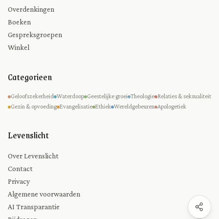
Overdenkingen
Boeken
Gespreksgroepen
Winkel
Categorieen
Geloofszekerheid
Waterdoop
Geestelijke groei
Theologie
Relaties & seksualiteit
Gezin & opvoeding
Evangelisatie
Ethiek
Wereldgebeuren
Apologetiek
Levenslicht
Over Levenslicht
Contact
Privacy
Algemene voorwaarden
AI Transparantie