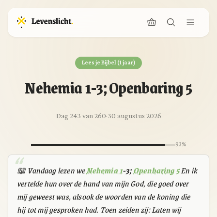
Lees je Bijbel (1 jaar)
Nehemia 1-3; Openbaring 5
Dag 243 van 260
·
30 augustus 2026
93%
📖 Vandaag lezen we
Nehemia 1
-3;
Openbaring 5
En ik
vertelde hun over de hand van mijn God, die goed over
mij geweest was, alsook de woorden van de koning die
hij tot mij gesproken had. Toen zeiden zij: Laten wij