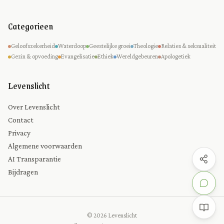
Categorieen
Geloofszekerheid
Waterdoop
Geestelijke groei
Theologie
Relaties & seksualiteit
Gezin & opvoeding
Evangelisatie
Ethiek
Wereldgebeuren
Apologetiek
Levenslicht
Over Levenslicht
Contact
Privacy
Algemene voorwaarden
AI Transparantie
Bijdragen
© 2026 Levenslicht