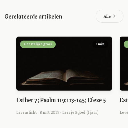
Gerelateerde artikelen
Alle
Geestelijke groei
1 min
Esther 7; Psalm 119:113-145; Efeze 5
Est
Levenslicht · 8 mrt 2027 · Lees je Bijbel (1 jaar)
Leve