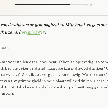
77%
an de wijn van de grimmigheid uit Mijn hand, en geef die 
Ik u zend, (
Jeremia 25:15
)
DAAG
n me voorstellen dat U boos bent. Ik ben zo opstandig, zo zon
. Ik heb die beker verdiend maar hoe kan ik die ooit drinken? U
 te zwaar. O God, ik zou vergaan, voor eeuwig. Maar ik dank
ker van Uw grimmigheid in mijn plaats wilde drinken. Heere J
nk U dat U die beker tot de laatste druppel heeft leeg gedro
 meer is!