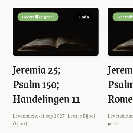
Geestelijke groei
1 min
Geesteli
Jeremia 25;
Jerem
Psalm 150;
Psalm
Handelingen 11
Rome
Levenslicht · 11 sep 2027 · Lees je Bijbel
Levenslicht 
(1 jaar)
jaar)