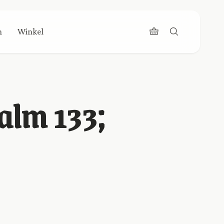
n
Winkel
salm 133;