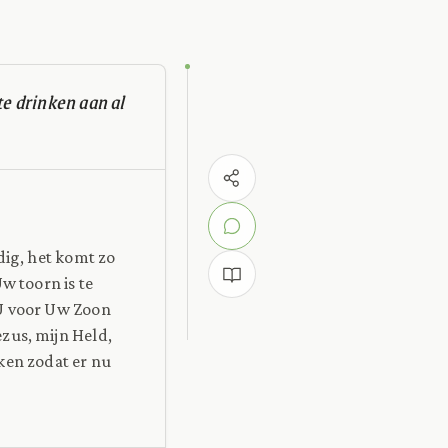
te drinken aan al
dig, het komt zo
w toorn is te
 U voor Uw Zoon
ezus, mijn Held,
nken zodat er nu