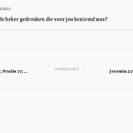
DAAG
de beker gedronken die voor jou bestemd was?
OVERZICHT
Jeremia 22, 23, 26; Psalm 77; Jakobus 2
Jeremia 27