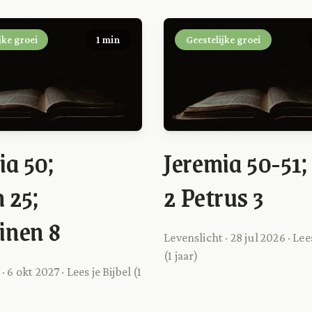
jke groei
1 min
Geestelijke groei
ia 50;
Jeremia 50-51;
 25;
2 Petrus 3
inen 8
Levenslicht · 28 jul 2026 · Lees
(1 jaar)
· 6 okt 2027 · Lees je Bijbel (1