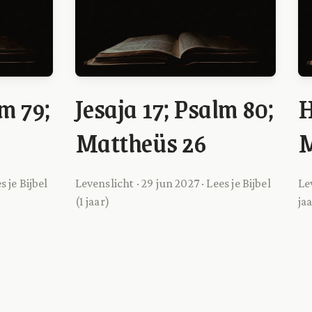
lm 79;
Jesaja 17; Psalm 80;
H
Mattheüs 26
M
s je Bijbel
Levenslicht · 29 jun 2027 · Lees je Bijbel
Lev
(1 jaar)
ja