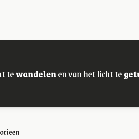
ht te
wandelen
en van het licht te
get
orieen