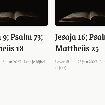
 9; Psalm 73;
Jesaja 16; Psa
eüs 18
Mattheüs 25
· 21 jun 2027 · Lees je Bijbel
Levenslicht · 28 jun 2027 · Lee
(1 jaar)