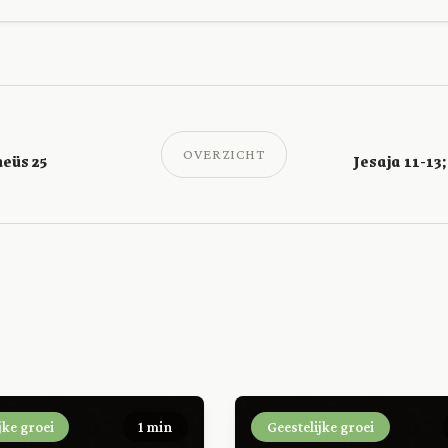
OVERZICHT
heüs 25
jke groei
1 min
Geestelijke groei