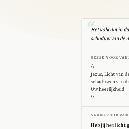
Het volk dat in du
schaduw van de do
GEBED VOOR VAN
\
\
Jezus, Licht van d
schaduwen van dez
Uw heerlijkheid!
\
\
VRAAG VOOR VAN
Heb jij het licht