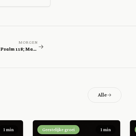
MORGEN
Jesaja 11-13; Psalm 118; Mattheüs 27
Alle
1 min
Geestelijke groei
1 min