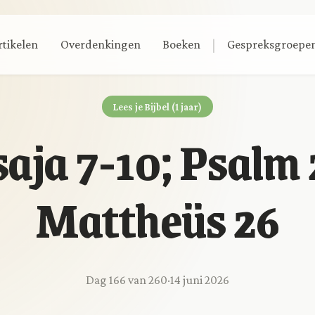
|
rtikelen
Overdenkingen
Boeken
Gespreksgroepe
Lees je Bijbel (1 jaar)
saja 7-10; Psalm 
Mattheüs 26
Dag 166 van 260
·
14 juni 2026