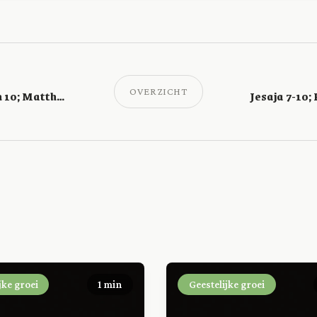
OVERZICHT
Micha 1-4; Psalm 10; Mattheüs 24
jke groei
1 min
Geestelijke groei