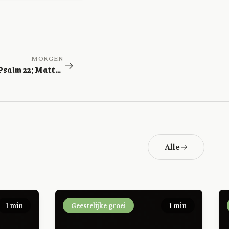
MORGEN
Jesaja 7-10; Psalm 22; Mattheüs 26
Alle
1 min
Geestelijke groei
1 min