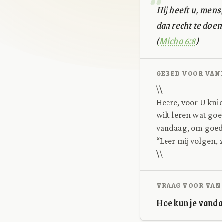
Hij heeft u, men
dan recht te doe
(
Micha 6:8
)
GEBED VOOR VAN
\
\
Heere, voor U knie
wilt leren wat goe
vandaag, om goede
“Leer mij volgen, 
\
\
VRAAG VOOR VAN
Hoe kun je vand