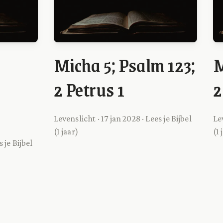
Micha 5; Psalm 123;
M
2 Petrus 1
2
Levenslicht · 17 jan 2028 · Lees je Bijbel
Lev
(1 jaar)
(1 
 je Bijbel