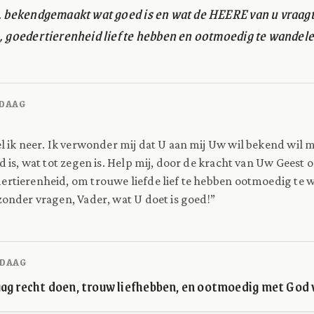
s, bekendgemaakt wat goed is en wat de HEERE van u vraagt
n, goedertierenheid lief te hebben en ootmoedig te wandel
DAAG
l ik neer. Ik verwonder mij dat U aan mij Uw wil bekend wil 
d is, wat tot zegen is. Help mij, door de kracht van Uw Geest 
rtierenheid, om trouwe liefde lief te hebben ootmoedig te 
zonder vragen, Vader, wat U doet is goed!”
DAAG
aag recht doen, trouw liefhebben, en ootmoedig met God