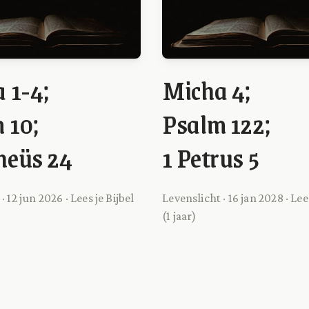
 1-4;
Micha 4;
 10;
Psalm 122;
heüs 24
1 Petrus 5
· 12 jun 2026 · Lees je Bijbel
Levenslicht · 16 jan 2028 · Lees
(1 jaar)