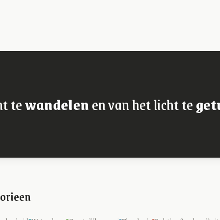
ht te
wandelen
en van het licht te
get
orieen