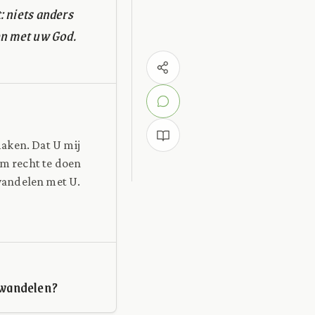
: niets anders
en met uw God.
maken. Dat U mij
om recht te doen
wandelen met U.
 wandelen?