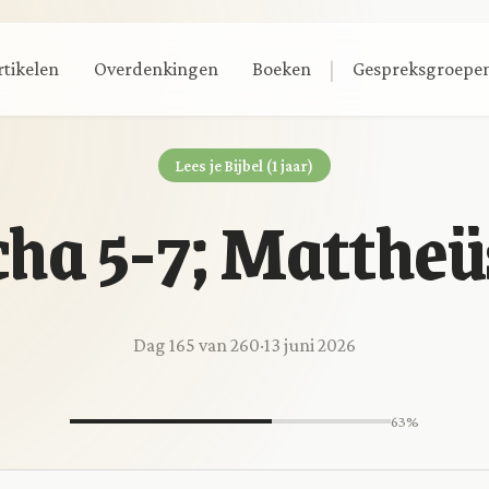
|
rtikelen
Overdenkingen
Boeken
Gespreksgroepe
Lees je Bijbel (1 jaar)
ha 5-7; Mattheü
Dag 165 van 260
·
13 juni 2026
63%