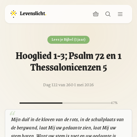
Lees je Bijbel (1 jaar)
Hooglied 1-3; Psalm 72 en 1
Thessalonicenzen 5
Dag 122 van 260
·
1 mei 2026
47%
Mijn duif in de kloven van de rots, in de schuilplaats van
de bergwand, laat Mij uw gedaante zien, laat Mij uw
stem horen. Want uw stem is zoet en uw gedaante is