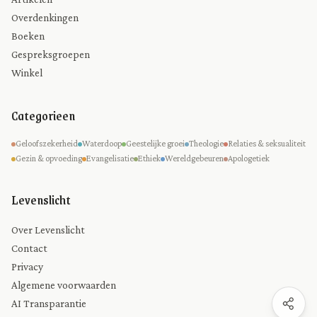
Overdenkingen
Boeken
Gespreksgroepen
Winkel
Categorieen
Geloofszekerheid
Waterdoop
Geestelijke groei
Theologie
Relaties & seksualiteit
Gezin & opvoeding
Evangelisatie
Ethiek
Wereldgebeuren
Apologetiek
Levenslicht
Over Levenslicht
Contact
Privacy
Algemene voorwaarden
AI Transparantie