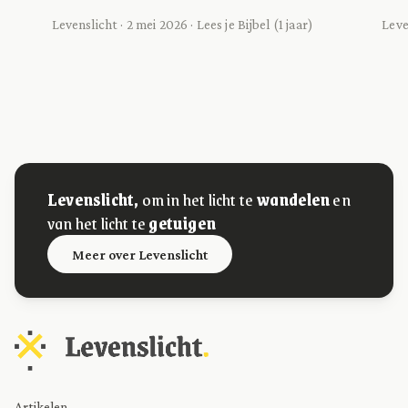
Levenslicht · 2 mei 2026 · Lees je Bijbel (1 jaar)
Leven
Levenslicht,
om in het licht te
wandelen
en
van het licht te
getuigen
Meer over Levenslicht
Artikelen