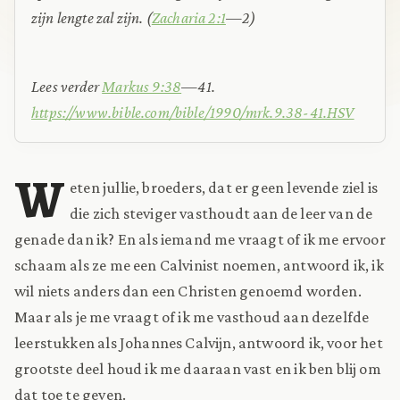
zijn lengte zal zijn. (
Zacharia 2:1
—2)
Lees verder
Markus 9:38
—41.
https://www.bible.com/bible/1990/mrk.9.38-41.HSV
W
eten jullie, broeders, dat er geen levende ziel is
die zich steviger vasthoudt aan de leer van de
genade dan ik? En als iemand me vraagt of ik me ervoor
schaam als ze me een Calvinist noemen, antwoord ik, ik
wil niets anders dan een Christen genoemd worden.
Maar als je me vraagt of ik me vasthoud aan dezelfde
leerstukken als Johannes Calvijn, antwoord ik, voor het
grootste deel houd ik me daaraan vast en ik ben blij om
dat toe te geven.