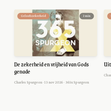
Geloofszekerheid
2 min
De zekerheid en vrijheid van Gods
Uit
genade
Char
Charles Spurgeon · 13 nov 2026 · 365x Spurgeon