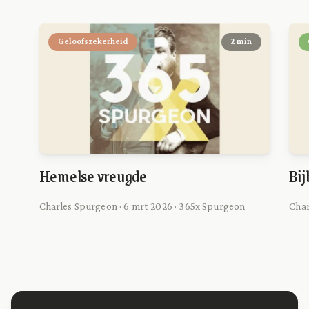
Geloofszekerheid
2 min
Hemelse vreugde
Bij
Charles Spurgeon · 6 mrt 2026 · 365x Spurgeon
Char