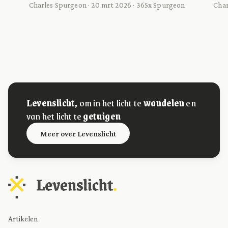
Charles Spurgeon · 20 mrt 2026 · 365x Spurgeon
Char
Levenslicht,
om in het licht te
wandelen
en
van het licht te
getuigen
Meer over Levenslicht
Artikelen