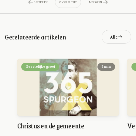
GISTEREN
OVERZICHT
MORGEN
Gerelateerde artikelen
Alle
Geestelijke groei
2 min
Christus en de gemeente
Ver