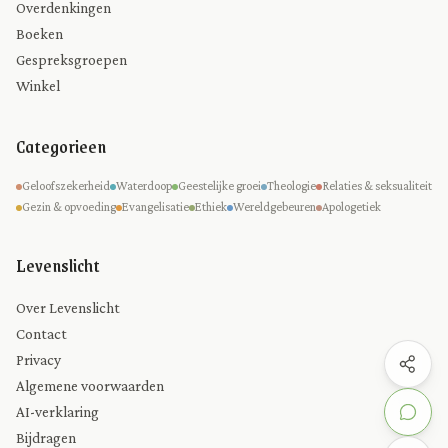
Overdenkingen
Boeken
Gespreksgroepen
Winkel
Categorieen
Geloofszekerheid
Waterdoop
Geestelijke groei
Theologie
Relaties & seksualiteit
Gezin & opvoeding
Evangelisatie
Ethiek
Wereldgebeuren
Apologetiek
Levenslicht
Over Levenslicht
Contact
Privacy
Algemene voorwaarden
AI-verklaring
Bijdragen