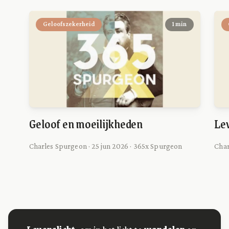
Geloofszekerheid
1 min
Geloof en moeilijkheden
Lev
Charles Spurgeon · 25 jun 2026 · 365x Spurgeon
Char