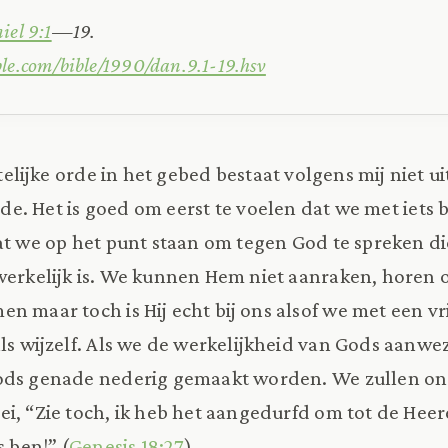
iel 9:1
—19.
ble.com/bible/1990/dan.9.1-19.hsv
elijke orde in het gebed bestaat volgens mij niet u
e. Het is goed om eerst te voelen dat we met iets b
dat we op het punt staan om tegen God te spreken d
werkelijk is. We kunnen Hem niet aanraken, horen 
n maar toch is Hij echt bij ons alsof we met een v
als wijzelf. Als we de werkelijkheid van Gods aanwe
ods genade nederig gemaakt worden. We zullen ons
ei, “Zie toch, ik heb het aangedurfd om tot de Heer
s ben!” (
Genesis 18:27
).