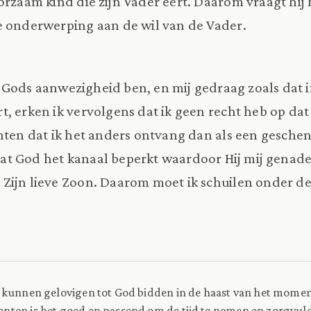
orzaam kind die zijn Vader eert. Daarom vraagt hi
e onderwerping aan de wil van de Vader.
in Gods aanwezigheid ben, en mij gedraag zoals dat i
, erken ik vervolgens dat ik geen recht heb op dat
hten dat ik het anders ontvang dan als een gesche
 God het kanaal beperkt waardoor Hij mij genade w
 Zijn lieve Zoon. Daarom moet ik schuilen onder 
 kunnen gelovigen tot God bidden in de haast van het momen
ten is het goed en passend om de tijd te nemen en zorgvuld