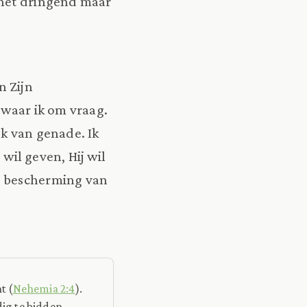
j het dringend maar
n Zijn
 waar ik om vraag.
nk van genade. Ik
il geven, Hij wil
de bescherming van
t (
Nehemia 2:4
).
ig te bidden