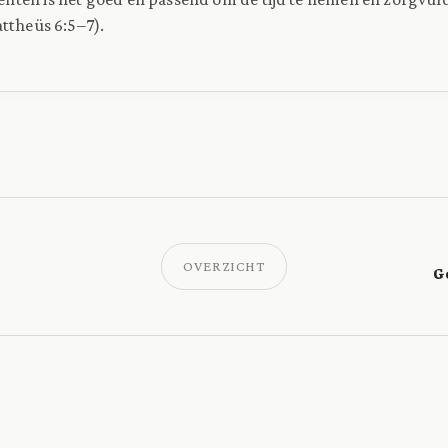
attheüs 6:5–7).
OVERZICHT
G