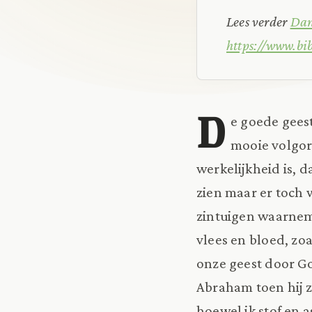
Lees verder
Dan
https://www.bi
D
e goede geest
mooie volgord
werkelijkheid is, 
zien maar er toch 
zintuigen waarneme
vlees en bloed, zo
onze geest door G
Abraham toen hij z
hoewel ik stof en a