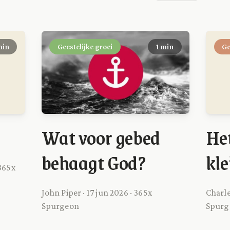
min
Geestelijke groei
1 min
Ge
Wat voor gebed
He
behaagt God?
kle
 365x
John Piper · 17 jun 2026 · 365x
Charle
Spurgeon
Spurg