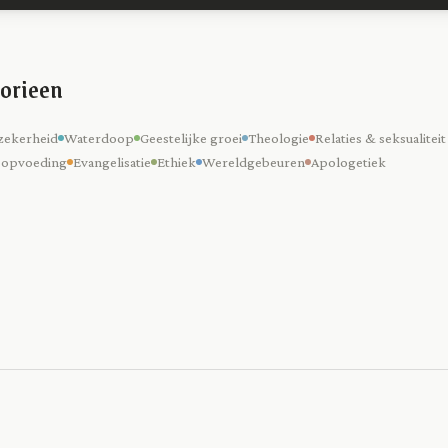
orieen
zekerheid
Waterdoop
Geestelijke groei
Theologie
Relaties & seksualiteit
 opvoeding
Evangelisatie
Ethiek
Wereldgebeuren
Apologetiek