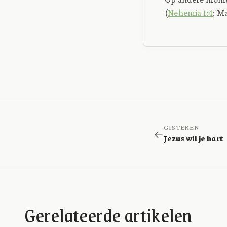
(
Nehemia 1:4
; M
GISTEREN
Jezus wil je hart
Gerelateerde artikelen