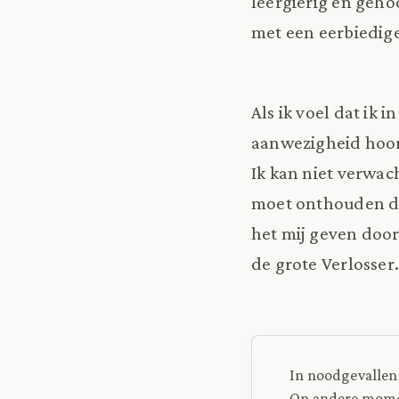
leergierig en geho
met een eerbiedig
Als ik voel dat ik 
aanwezigheid hoort
Ik kan niet verwac
moet onthouden dat
het mij geven door
de grote Verlosser.
In noodgevallen
Op andere momen