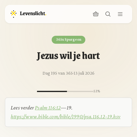
365x Spurgeon
Jezus wil je hart
Dag 195 van 365
·
13 juli 2026
53%
Lees verder
Psalm 116:12
—19.
https://www.bible.com/bible/1990/psa.116.12-19.hsv