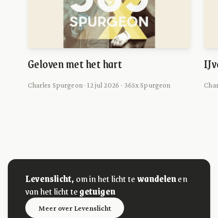
Geloven met het hart
IJv
Charles Spurgeon · 12 jul 2026 · 365x Spurgeon
Char
Levenslicht,
om in het licht te
wandelen
en
van het licht te
getuigen
Meer over Levenslicht