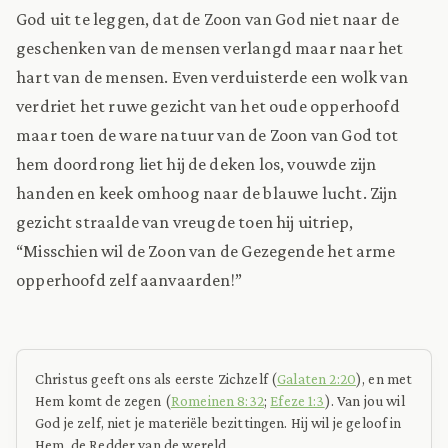
God uit te leggen, dat de Zoon van God niet naar de
geschenken van de mensen verlangd maar naar het
hart van de mensen. Even verduisterde een wolk van
verdriet het ruwe gezicht van het oude opperhoofd
maar toen de ware natuur van de Zoon van God tot
hem doordrong liet hij de deken los, vouwde zijn
handen en keek omhoog naar de blauwe lucht. Zijn
gezicht straalde van vreugde toen hij uitriep,
“Misschien wil de Zoon van de Gezegende het arme
opperhoofd zelf aanvaarden!”
Christus geeft ons als eerste Zichzelf (
Galaten 2:20
), en met
Hem komt de zegen (
Romeinen 8:32
;
Efeze 1:3
). Van jou wil
God je zelf, niet je materiële bezittingen. Hij wil je geloof in
Hem, de Redder van de wereld.