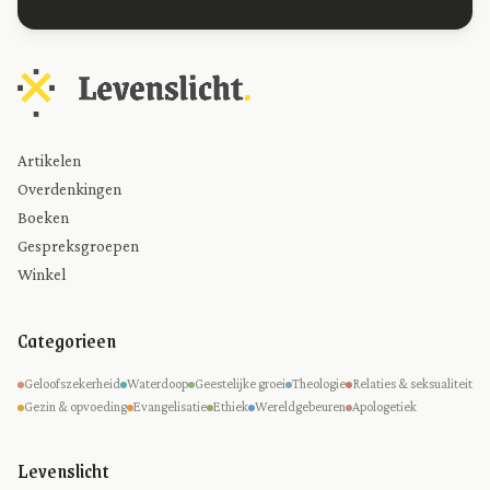
Artikelen
Overdenkingen
Boeken
Gespreksgroepen
Winkel
Categorieen
Geloofszekerheid
Waterdoop
Geestelijke groei
Theologie
Relaties & seksualiteit
Gezin & opvoeding
Evangelisatie
Ethiek
Wereldgebeuren
Apologetiek
Levenslicht