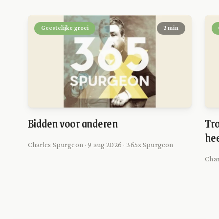
Geestelijke groei
2 min
Bidden voor anderen
Tro
he
Charles Spurgeon · 9 aug 2026 · 365x Spurgeon
Char