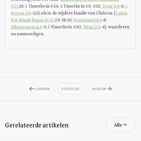
7:13
,16; 1 Timotheüs 5:14; 2 Timotheüs 1:5; 3:15;
Titus 2:4
–5;
1
Petrus 3:1
–2,5) als in de wijdere familie van Christus (
Lukas
8:2
;
Handelingen 9:36
,39; 18:26;
Romeinen 16:1
–6;
Filippenzen 4:2
–3; 1 Timotheüs 5:10;
Titus 2:3
–4) waarderen
en aanmoedigen.
GISTEREN
OVERZICHT
MORGEN
Gerelateerde artikelen
Alle