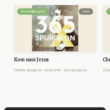
Geestelijke groei
2 min
Kom naar Jezus
Chr
Charles Spurgeon · 26 jul 2026 · 365x Spurgeon
Char