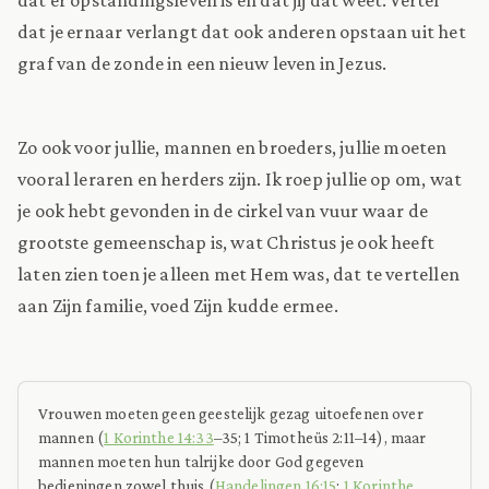
dat je ernaar verlangt dat ook anderen opstaan uit het
graf van de zonde in een nieuw leven in Jezus.
Zo ook voor jullie, mannen en broeders, jullie moeten
vooral leraren en herders zijn. Ik roep jullie op om, wat
je ook hebt gevonden in de cirkel van vuur waar de
grootste gemeenschap is, wat Christus je ook heeft
laten zien toen je alleen met Hem was, dat te vertellen
aan Zijn familie, voed Zijn kudde ermee.
Vrouwen moeten geen geestelijk gezag uitoefenen over
mannen (
1 Korinthe 14:33
–35; 1 Timotheüs 2:11–14), maar
mannen moeten hun talrijke door God gegeven
bedieningen zowel thuis (
Handelingen 16:15
;
1 Korinthe