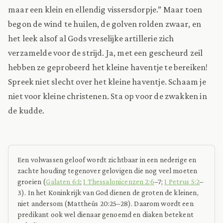
maar een klein en ellendig vissersdorpje.” Maar toen
begon de wind te huilen, de golven rolden zwaar, en
het leek alsof al Gods vreselijke artillerie zich
verzamelde voor de strijd. Ja, met een gescheurd zeil
hebben ze geprobeerd het kleine haventje te bereiken!
Spreek niet slecht over het kleine haventje. Schaam je
niet voor kleine christenen. Sta op voor de zwakken in
de kudde.
Een volwassen geloof wordt zichtbaar in een nederige en
zachte houding tegenover gelovigen die nog veel moeten
groeien (
Galaten 6:1
;
1 Thessalonicenzen 2:6
–7;
1 Petrus 5:2
–
3). In het Koninkrijk van God dienen de groten de kleinen,
niet andersom (Mattheüs 20:25–28). Daarom wordt een
predikant ook wel dienaar genoemd en diaken betekent