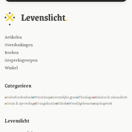
Artikelen
Overdenkingen
Boeken
Gespreksgroepen
Winkel
Categorieen
Geloofszekerheid
Waterdoop
Geestelijke groei
Theologie
Relaties & seksualiteit
Gezin & opvoeding
Evangelisatie
Ethiek
Wereldgebeuren
Apologetiek
Levenslicht