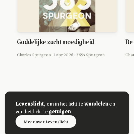
Goddelijke zachtmoedigheid
De 
Charles Spurgeon · 1 apr 2026 · 365x Spurgeon
Char
Levenslicht,
om in het licht te
wandelen
en
van het licht te
getuigen
Meer over Levenslicht